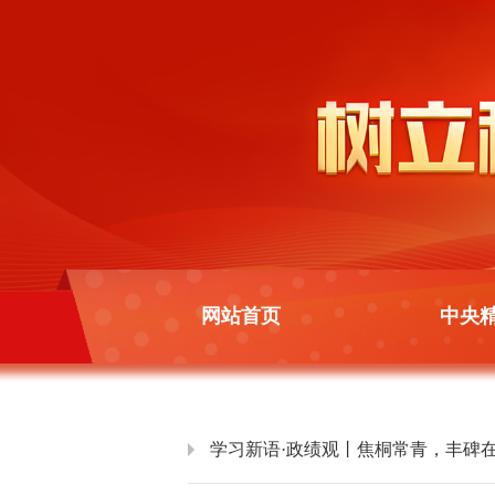
网站首页
中央
学习新语·政绩观丨焦桐常青，丰碑